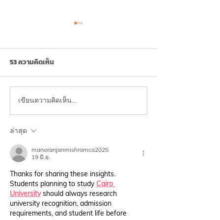
53 ความคิดเห็น
เขียนความคิดเห็น…
ฝนตก รถติด นั่งนาน… เสี่ยง
💤จบปัญหาการนอน
“ภาวะก้นติดเบาะ” (Dead
4 สารสกัดจากธรร
Butt Syndrome) ไม่รู้ตัว!
พึ่งยา💊
ล่าสุด
manoranjanmishramca2025
19 มิ.ย.
Thanks for sharing these insights. 
Students planning to study
Cairo 
University
should always research 
university recognition, admission 
requirements, and student life before 