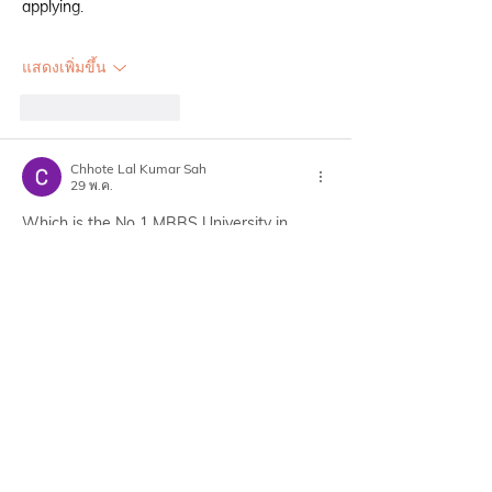
applying.
แสดงเพิ่มขึ้น
ถูกใจ
ตอบกลับ
Chhote Lal Kumar Sah
29 พ.ค.
Which is the No 1 MBBS University in 
Georgia? For Indian students, Tbilisi State 
Medical University is widely considered the 
No. 1 MBBS University in Georgia
 because 
of its strong academic reputation, NMC 
recognition, experienced faculty, modern 
hospitals, and large Indian student 
community. It is also one of the oldest and 
most prestigious medical universities in 
Georgia, established in 1918.  Other 
popular universities in Georgia include 
David Tvildiani Medical University, Georgian 
National University SEU, and Batumi Shota 