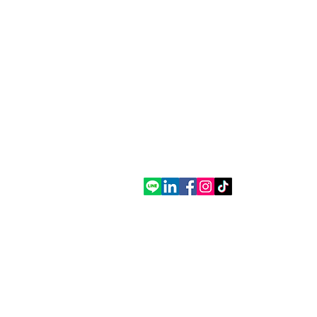
1 อาคารเอ็มไพร์ทาวเวอร์ ชั้น 21 ห้อง.
2110 ถนนสาทรใต้ แขวงยานนาวา
ยานนาวา สาทร กรุงเทพมหานคร
โทรศัพท์ : (+66) 2 508 8658
ติดต่อ
ติดต่อเรา
สำนักงานไทย
วิธีการใช้งาน