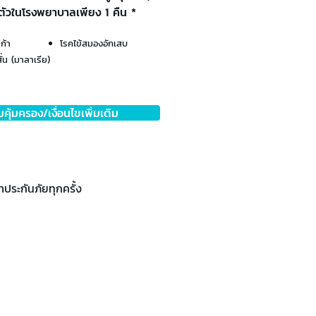
าตัวในโรงพยาบาลเพียง 1 คืน *
ก้า
โรคไข้สมองอักเสบ
ั่น (มาลาเรีย)
คุ้มครอง/เงื่อนไขเพิ่มเติม
ำประกันภัยทุกครั้ง
มชั่น/แพ็กเกจ
องค์กร
ลูกค้าองค์กร
กจจิตแพทย์
สุขภาพจิตองค์กร
เกจสุขภาพจิต
ชั่นพิเศษ