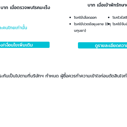
บาท เมื่อเข้าพักรักษ
 บาท เมื่อตรวจพบโรคมะเร็ง
โรคไข้เลือดออก
โรคไวรัสซิ
โรคไข้ปวดข้อยุงลาย (ชิคุ
โรคไข้จับส
าะคนไทยเท่านั้น
นกุนยา)
/เงื่อนไขเพิ่มเติม
ดูรายละเอียดความ
ระกันเป็นไปตามที่บริษัทฯ กำหนด ผู้ซื้อควรทำความเข้าใจก่อนตัดสินใจท
ปรึกษาแพทย์
ประกันสุขภาพ
เกี่ยวกับเรา
โปรโ
พันธมิ
ตรของเรา
แพทย์ทั่วไป
เกี่ยวกับ DA
แพ็กเ
ด
DA x AXA
สุขภาพจิต
พันธกิจและคุณค่า
แพ็ก
โควิด-19
แพทย์ผู้ให้บริการ
DA x Generali
โปรโม