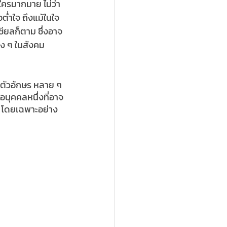
ใครมากมาย ไม่ว่า
อต่ำใจ ถึงแม้ในใจ
ชียลก็ตาม ซึ่งอาจ
าง ๆ ในสังคม
งตัวอักษร หลาย ๆ 
อบุคคลหนึ่งที่อาจ
ม โดยเฉพาะอย่าง