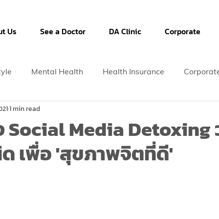
t Us
See a Doctor
DA Clinic
Corporate
tyle
Mental Health
Health Insurance
Corporat
021
1 min read
ง Social Media Detoxing 
ด เพื่อ 'สุขภาพจิตที่ดี'