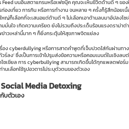
 Feed บนอินสตาแกรมหรือเฟซบุ๊ค คุณจะเห็นชีวิตด้านดี ๆ ของ
ท่องเที่ยว การกิน หรือการทำงาน จนหลาย ๆ ครั้งก็รู้สึกน้อยเนื้
วนใหญ่ก็เลือกที่จะเสนอแต่ด้านดี ๆ ไม่เลือกเอาด้านลบมาอัปลงโซเ
มมั่นใจ เกิดความเครียด ยังไม่รวมถึงประเด็นร้อนแรงดราม่าต่
าวเหล่านี้มาก ๆ ก็ยิ่งกระตุ้นให้สุขภาพจิตแย่ลง 
เรื่อง cyberdullying หรือการสาดคำพูดที่เจ็บปวดใส่กันผ่านทา
ทัวร์ลง’ ซึ่งเป็นการเข้าไปรุมส่งข้อความหรือคอมเมนต์ในเชิงลบต่
โลกโซเชียล การ cyberbullying สามารถเกิดขึ้นได้ทุกแพลตฟอร์
ๆ ท่านเลือกใช้รูปอวตารไม่ระบุตัวตนของตัวเอง 
ร Social Media Detoxing
ขกับตัวเอง