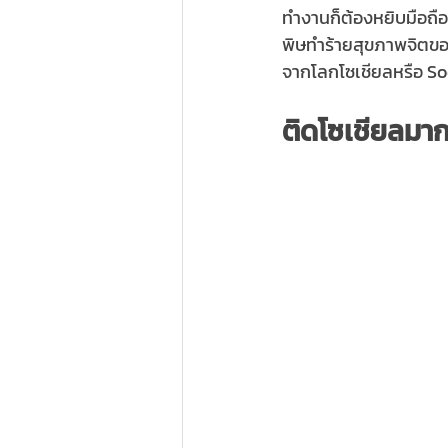
ทำงานก็ต้องหยิบมือถือขึ
พิษทำร้ายสุขภาพจิตของ
จากโลกโซเชียลหรือ So
ติดโซเชียลมาก