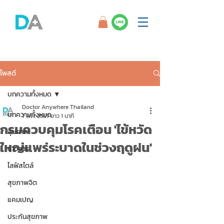
โพสต์
บทความทั้งหมด
Doctor Anywhere Thailand
บทความทั้งหมด
7 ส.ค. 2567
ยาว 1 นาที
กรมควบคุมโรคเตือน 'ไข้หวัด
สุขภาพ
ใหญ่แพร่ระบาดในช่วงฤดูฝน'
ข่าวสาร
ไลฟ์สไตล์
สุขภาพจิต
แคมเปญ
ประกันสุขภาพ