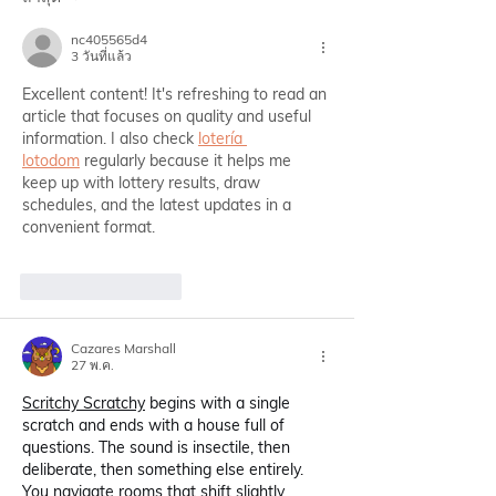
nc405565d4
3 วันที่แล้ว
Excellent content! It's refreshing to read an 
article that focuses on quality and useful 
information. I also check 
lotería 
lotodom
 regularly because it helps me 
keep up with lottery results, draw 
schedules, and the latest updates in a 
convenient format.
ถูกใจ
ตอบกลับ
Cazares Marshall
27 พ.ค.
Scritchy Scratchy
 begins with a single 
scratch and ends with a house full of 
questions. The sound is insectile, then 
deliberate, then something else entirely. 
You navigate rooms that shift slightly 