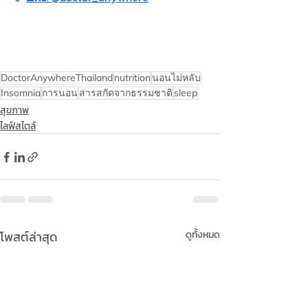
DoctorAnywhereThailand
nutrition
นอนไม่หลับ
Insomnia
การนอน
สารสกัดจากธรรมชาติ
sleep
สุขภาพ
ไลฟ์สไตล์
โพสต์ล่าสุด
ดูทั้งหมด