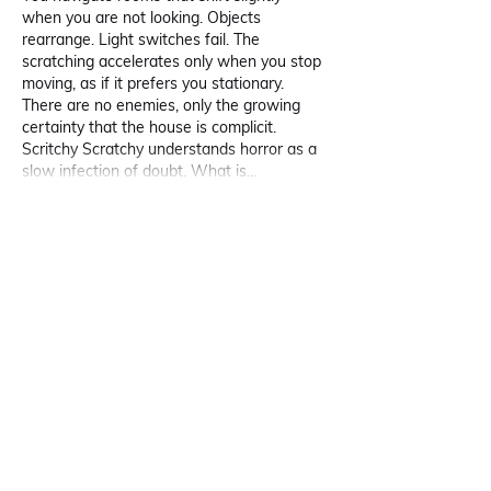
when you are not looking. Objects 
rearrange. Light switches fail. The 
scratching accelerates only when you stop 
moving, as if it prefers you stationary. 
There are no enemies, only the growing 
certainty that the house is complicit. 
Scritchy Scratchy understands horror as a 
slow infection of doubt. What is…
แสดงเพิ่มขึ้น
ถูกใจ
ตอบกลับ
manoranjanmishramca2025
21 พ.ค.
North Ossetian State Medical Academy
 is 
gaining popularity among international 
students for its quality education and 
affordable MBBS programs. Very 
informative post!