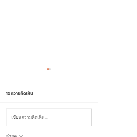
12 ความคิดเห็น
เขียนความคิดเห็น…
เมลาโทนิน คืออะไร? ช่วยให้
ตรวจสุขภาพกับ 
นอนหลับดีขึ้นจริงไหม?
Anywhere ดีกว่า
ล่าสุด