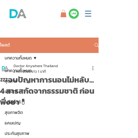
โพสต์
บทความทั้งหมด
Doctor Anywhere Thailand
บทความทั้งหมด
2 ก.ค. 2568
ยาว 1 นาที
💤จบปัญหาการนอนไม่หลับ...
สุขภาพ
4 สารสกัดจากธรรมชาติ ก่อน
ข่าวสาร
พึ่งยา💊
ไลฟ์สไตล์
สุขภาพจิต
แคมเปญ
ประกันสุขภาพ