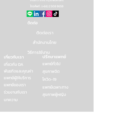
ยานนาวา สาทร กรุงเทพมหานคร
โทรศัพท์ : (+66)
2 508 8658
ติดต่อ
ติดต่อเรา
สำนักงานไทย
วิธีการใช้งาน
ปรึกษาแพทย์
เกี่ยวกับเรา
แพทย์ทั่วไป
เกี่ยวกับ DA
พันธกิจและคุณค่า
สุขภาพจิต
แพทย์ผู้ให้บริการ
โควิด-19
แพทย์ของเรา
แพทย์เฉพาะทาง
ร่วมงานกับเรา
สุขภาพผู้หญิง
บทความ
โปรโมชั่น/แพ็ก
องค์กร
เกจ
ลูกค้าองค์กร