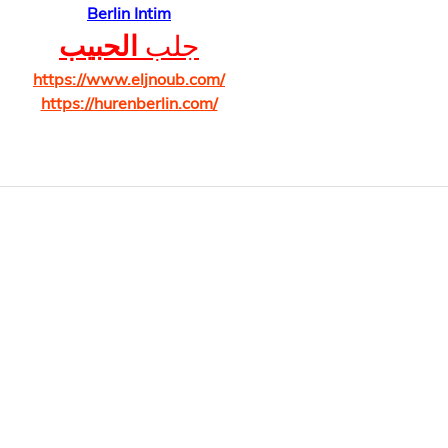
Berlin Intim
جلب 
الحبيب
https://www.eljnoub.com/
https://hurenberlin.com/
About Us
See A Doctor
Insurance
Pro
About DA
Our Partners
General Practitioner (GP)
Psych
Mission & Value
DA x AXA
Mental Wellness
Psyc
Our Team
DA x Generali
Covid-19 Health Advisory
Spec
DA x Tokio Marine
FAQ
Specialist
Chat 
Women's Health
Careers
Articles