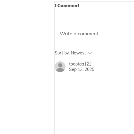
1 Comment
Write a comment...
Why Should Companies
Sort by:
Newest
Care About Employee
toootaa121
Health?
Sep 13, 2025