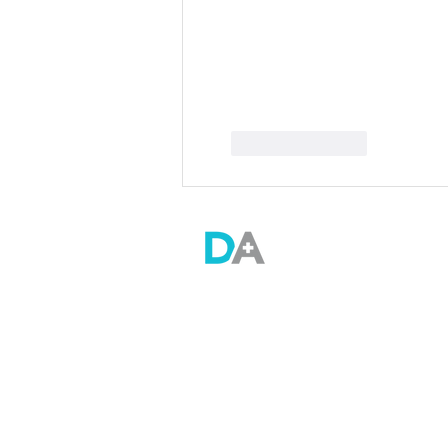
Like
Reply
Doctor Anywhere (Thailand) Co., Ltd.
Empire Tower Building, Tower 2, 21st Floor,