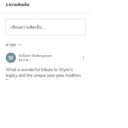
2 ความคิดเห็น
เขียนความคิดเห็น…
ฝนตก รถติด นั่งนาน… เสี่ยง
💤จบปัญหาการนอน
“ภาวะก้นติดเบาะ” (Dead
4 สารสกัดจากธรร
Butt Syndrome) ไม่รู้ตัว!
พึ่งยา💊
ล่าสุด
William Shakespeare
14 ก.ค.
What a wonderful tribute to Wynn’s 
legacy and the unique paw paw tradition. 
Thanks for sharing this inspiring story. I 
also enjoy discovering local stories on my 
website, 
Quiniela En Vivo
.
ถูกใจ
ตอบกลับ
eaglercraftx
02 ก.พ.