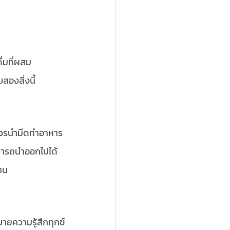
่มที่ผสม
สองสิ่งนี้ 
ีควรนำมีดทำอาหาร 
ามารถนำออกไปได้
้าน
บายความรู้สึกทุกข์