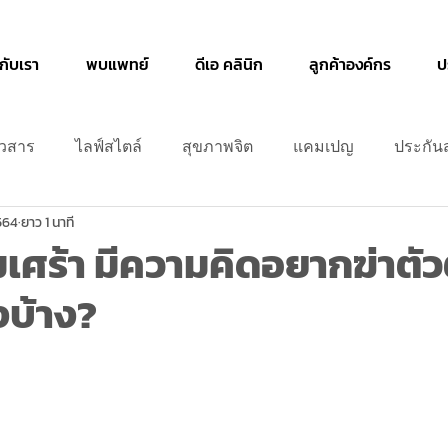
วกับเรา
พบแพทย์
ดีเอ คลินิก
ลูกค้าองค์กร
ป
าวสาร
ไลฟ์สไตล์
สุขภาพจิต
แคมเปญ
ประกัน
564
ยาว 1 นาที
มเศร้า มีความคิดอยากฆ่าตัว
ไงบ้าง?