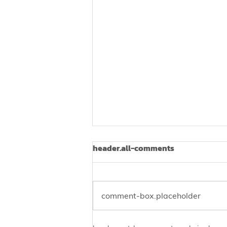
header.all-comments
comment-box.placeholder
Prostate Cancer in Thailand: