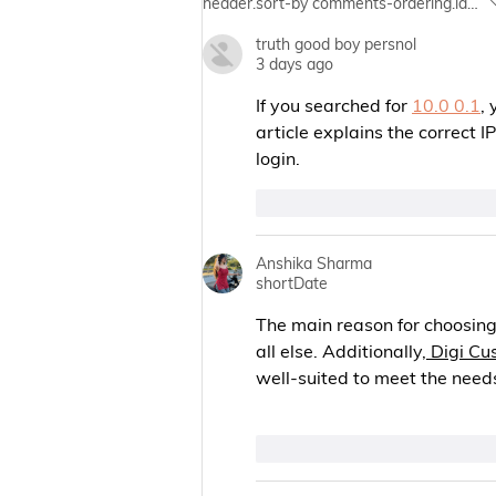
header.sort-by
comments-ordering.latest-
A Common Men's Cancer
truth good boy persnol
That Often Goes Undetected
3 days ago
If you searched for 
10.0 0.1
,
article explains the correct I
login.
like-button.like
commen
Anshika Sharma
shortDate
The main reason for choosing 
all else. Additionally,
 Digi Cu
well-suited to meet the needs
like-button.like
commen