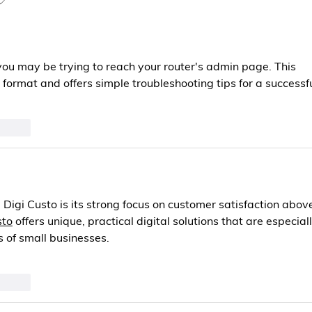
first
Be at Risk of
in 2
Endometriosis‼️
Vacc
 you may be trying to reach your router's admin page. This 
P format and offers simple troubleshooting tips for a successfu
t.reply
Digi Custo is its strong focus on customer satisfaction abov
sto
 offers unique, practical digital solutions that are especiall
 of small businesses.
t.reply