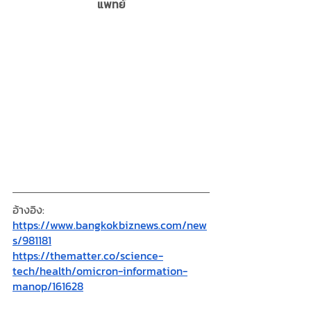
แพทย์
อ้างอิง: 
https://www.bangkokbiznews.com/new
s/981181
https://thematter.co/science-
tech/health/omicron-information-
manop/161628