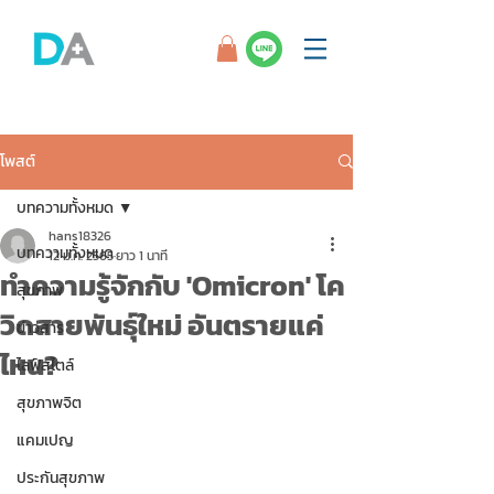
โพสต์
บทความทั้งหมด
hans18326
บทความทั้งหมด
12 ม.ค. 2565
ยาว 1 นาที
ทำความรู้จักกับ 'Omicron' โค
สุขภาพ
วิดสายพันธุ์ใหม่ อันตรายแค่
ข่าวสาร
ไหน?
ไลฟ์สไตล์
สุขภาพจิต
แคมเปญ
ประกันสุขภาพ