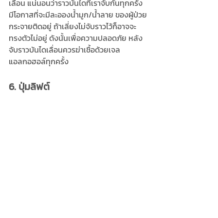
เลื่อน แน่นอนว่าราวบันไดที่เราจับกันทุกครั้ง
มีโอกาสที่จะมีละอองน้ำมูก/น้ำลาย ของผู้ป่วย
กระจายติดอยู่ ถ้าเลี่ยงไม่จับราวไว้ก็อาจจะ
ทรงตัวไม่อยู่ ดังนั้นเพื่อความปลอดภัย หลัง
จับราวบันไดเลื่อนควรฆ่าเชื้อด้วยเจล
แอลกอฮอล์ทุกครั้ง
6. ปุ่มลิฟต์